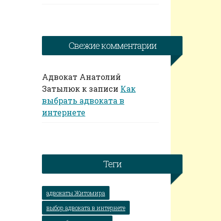
Свежие комментарии
Адвокат Анатолий
Затылюк
к записи
Как
выбрать адвоката в
интернете
Теги
адвокаты Житомира
выбор адвоката в интернете