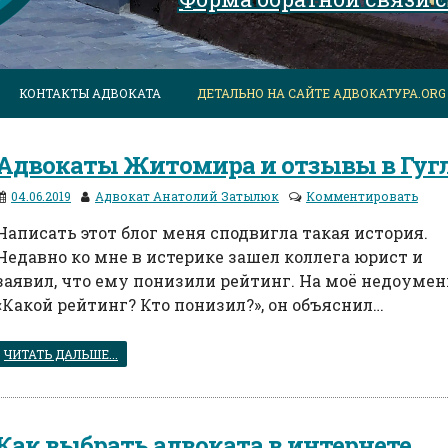
КОНТАКТЫ АДВОКАТА
ДЕТАЛЬНО НА САЙТЕ АДВОКАТУРА.ORG
Адвокаты Житомира и отзывы в Гуг
04.06.2019
Адвокат Анатолий Затылюк
Комментировать
Написать этот блог меня сподвигла такая история.
Недавно ко мне в истерике зашел коллега юрист и
заявил, что ему понизили рейтинг. На моё недоумен
«Какой рейтинг? Кто понизил?», он объяснил…
ЧИТАТЬ ДАЛЬШЕ...
Как выбрать адвоката в интернете