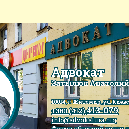
Адвокат
Затылюк Анатолий
10014, г.
Житомир
,
ул.
Киевс
413-079
+380 (412)
info@advokatura.org
Форма обратной связи 