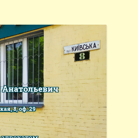
 Анатольевич
кая, 8
, оф. 29
с адвокатом